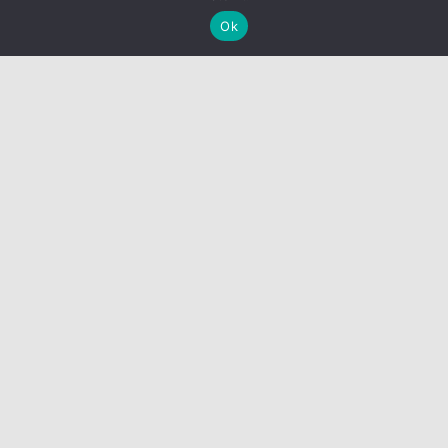
Ok
Maak jouw activiteiten
Taalsterk!
Kwaliteitsvolle interacties voor meer
taalstimulering
Taalsterk-tips