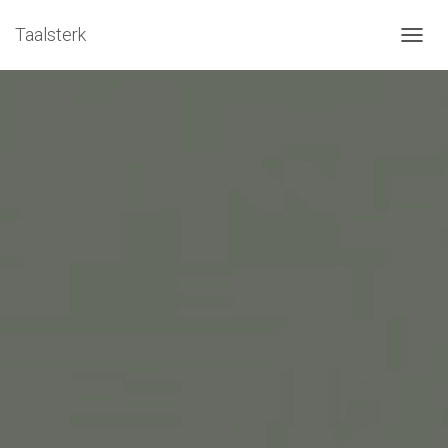
Taalsterk
TOGGL